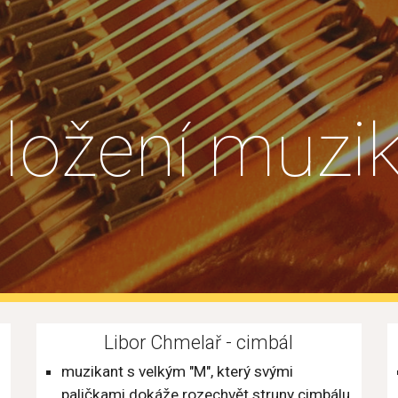
ip to main content
Skip to navigat
ložení muzi
Libor Chmelař - cimbál
muzikant s velkým "M", který svými 
paličkami dokáže rozechvět struny cimbálu 