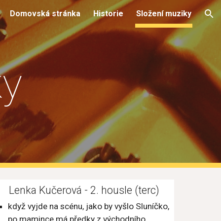
Domovská stránka
Historie
Složení muziky
ion
ky
Lenka Kučerová - 2. housle (terc)
když vyjde na scénu, jako by vyšlo Sluníčko, 
po mamince má předky z východního 