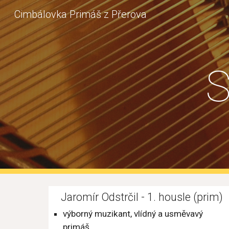
Cimbálovka Primáš z Přerova
Sk
S
Jaromír Odstrčil - 1. housle (prim)
výborný muzikant, vlídný a usměvavý 
primáš.