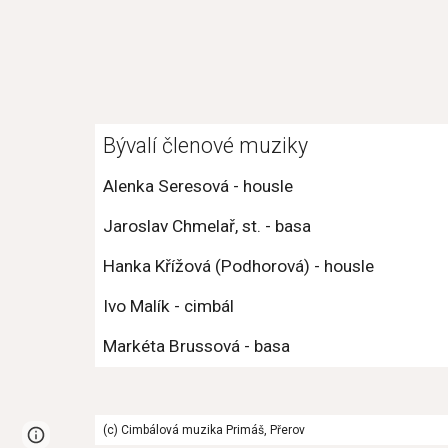
Bývalí členové muziky
Alenka Seresová - housle
Jaroslav Chmelař, st. - basa
Hanka Křížová (Podhorová) - housle
Ivo Malík - cimbál
Markéta Brussová - basa
(c) Cimbálová muzika Primáš, Přerov
Google Sites
Report abuse