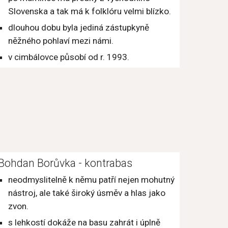
Slovenska a tak má k folklóru velmi blízko.
dlouhou dobu byla jediná zástupkyně 
něžného pohlaví mezi námi.
v cimbálovce působí od r. 1993.
Bohdan Borůvka - kontrabas
neodmyslitelně k němu patří nejen mohutný 
nástroj, ale také široký úsměv a hlas jako 
zvon.
s lehkostí dokáže na basu zahrát i úplně 