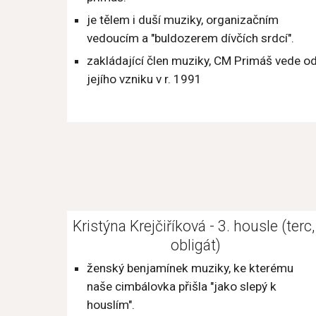
je tělem i duší muziky, organizačním 
vedoucím a "buldozerem dívčích srdcí".
zakládající člen muziky, CM Primáš vede od
jejího vzniku v r. 1991
Kristýna Krejčiříková - 3. housle (terc, 
obligát)
ženský benjamínek muziky, ke kterému 
naše cimbálovka přišla "jako slepý k 
houslím".