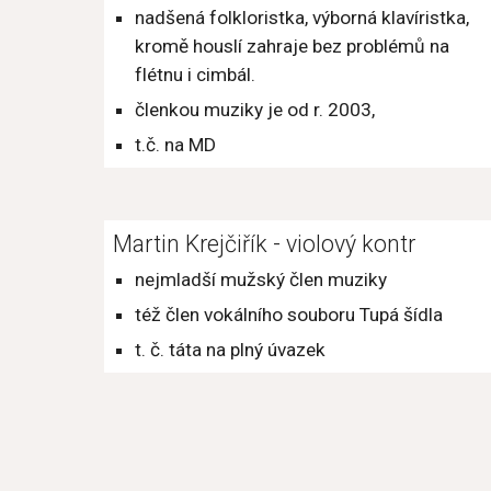
nadšená folkloristka, výborná klavíristka, 
kromě houslí zahraje bez problémů na 
flétnu i cimbál.
členkou muziky je od r. 2003,
t.č. na MD
Martin Krejčiřík - violový kontr
nejmladší mužský člen muziky
též člen vokálního souboru Tupá šídla
t. č. táta na plný úvazek