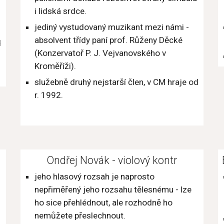
i lidská srdce.
jediný vystudovaný muzikant mezi námi - 
absolvent třídy paní prof. Růženy Děcké 
 
(Konzervatoř P. J. Vejvanovského v 
Kroměříži).
služebně druhý nejstarší člen, v CM hraje od 
r. 1992.
Ondřej Novák - violový kontr
jeho hlasový rozsah je naprosto 
nepřiměřený jeho rozsahu tělesnému - lze 
ho sice přehlédnout, ale rozhodně ho 
nemůžete přeslechnout.